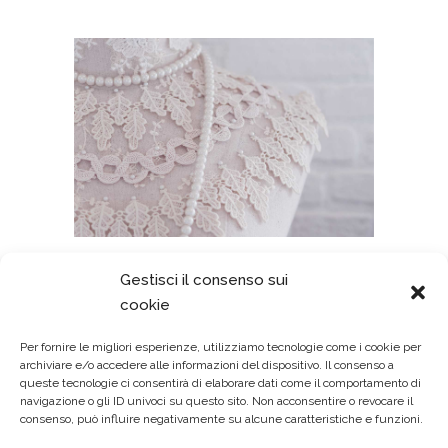
Gestisci il consenso sui
AGELESS SKILLS
cookie
Craft
Per fornire le migliori esperienze, utilizziamo tecnologie come i cookie per
archiviare e/o accedere alle informazioni del dispositivo. Il consenso a
Lorem ipsum dolor sit amet, consectetuer
queste tecnologie ci consentirà di elaborare dati come il comportamento di
gravida nibh vel velit auctor
navigazione o gli ID univoci su questo sito. Non acconsentire o revocare il
consenso, può influire negativamente su alcune caratteristiche e funzioni.
aliquet.Aenean sollicitudin, lorem quis
bibendum auci elit consequat ipsutis sem